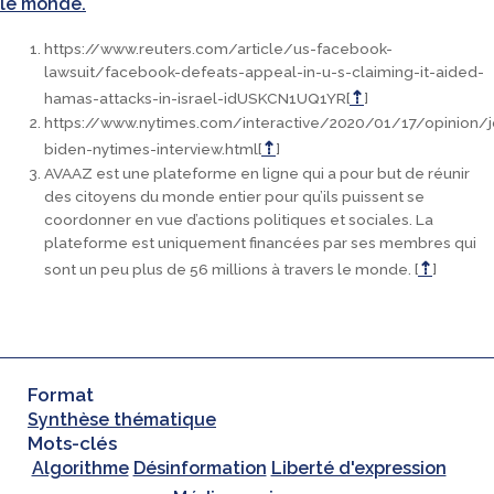
le monde.
https://www.reuters.com/article/us-facebook-
lawsuit/facebook-defeats-appeal-in-u-s-claiming-it-aided-
⇡
hamas-attacks-in-israel-idUSKCN1UQ1YR
[
]
https://www.nytimes.com/interactive/2020/01/17/opinion/
⇡
biden-nytimes-interview.html
[
]
AVAAZ est une plateforme en ligne qui a pour but de réunir
des citoyens du monde entier pour qu’ils puissent se
coordonner en vue d’actions politiques et sociales. La
plateforme est uniquement financées par ses membres qui
⇡
sont un peu plus de 56 millions à travers le monde.
[
]
Format
Synthèse thématique
Mots-clés
Algorithme
Désinformation
Liberté d'expression