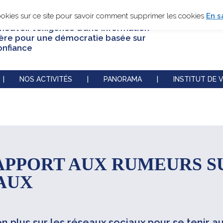
ookies sur ce site pour savoir comment supprimer les cookies
En s
ouvoir l’exigence d’une information
cère pour une démocratie basée sur
onfiance
|
NOS ACTIVITÉS
|
PANORAMA
|
INSTITUT DE V
APPORT AUX RUMEURS S
AUX
 plus sur les réseaux sociaux pour se tenir au